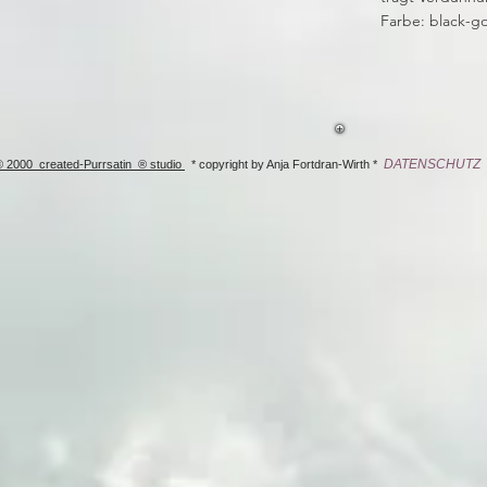
Farbe: black-go
DATEN
SCHUTZ
© 2000 created-Purrsatin ® studio
* copyright by Anja Fortdran-Wirth *